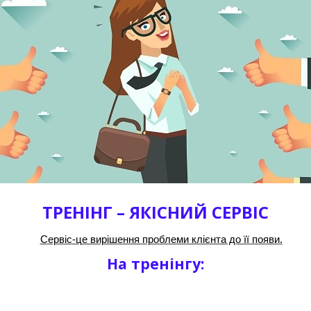
ТРЕНІНГ –
ЯКІСНИЙ СЕРВІС
С
ервіс
-це вирішення проблеми клієнта до її появи
.
На
тренінгу
: